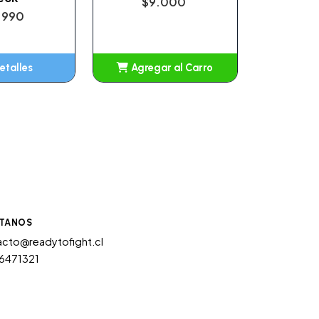
$9.000
.990
etalles
Agregar al Carro
Añadido
TANOS
cto@readytofight.cl
6471321