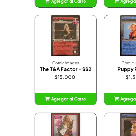
Agregar al Carro
Agregar
Añadido
Añ
Comic Images
Comic 
The T&A Factor - SS2
Puppy 
$15.000
$1.
Agregar al Carro
Agregar
Añadido
Añ