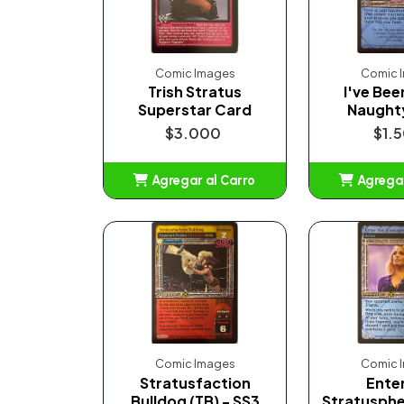
Comic Images
Comic 
Trish Stratus
I've Bee
Superstar Card
Naughty 
$3.000
$1.
Agregar al Carro
Agregar
Añadido
Añ
Comic Images
Comic 
Stratusfaction
Ente
Bulldog (TB) - SS3
Stratusphe