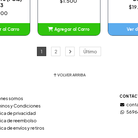
$1.500
S3
$19
000
 al Carro
Agregar al Carro
Ver d
adido
Añadido
1
2
Último
VOLVER ARRIBA
CONTÁC
énes somos
conta
inos y Condiciones
5696
tica de privacidad
tica de reembolso
tica de envíos y retiros