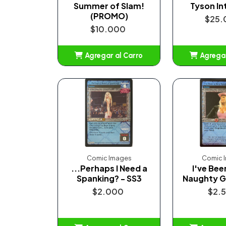
Summer of Slam!
Tyson In
(PROMO)
$25.
$10.000
Agregar al Carro
Agregar
Añadido
Añ
Comic Images
Comic 
...Perhaps I Need a
I've Bee
Spanking? - SS3
Naughty Gir
$2.000
$2.