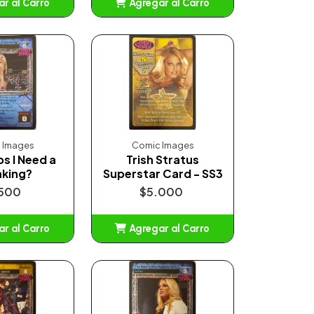
r al Carro
Agregar al Carro
ñadido
Añadido
 Images
Comic Images
ps I Need a
Trish Stratus
king?
Superstar Card - SS3
.500
$5.000
r al Carro
Agregar al Carro
ñadido
Añadido