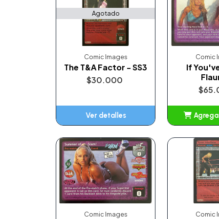
Agotado
Comic Images
Comic 
The T&A Factor - SS3
If You've
Flaun
$30.000
$65.
Ver detalles
Agregar
Añ
Comic Images
Comic 