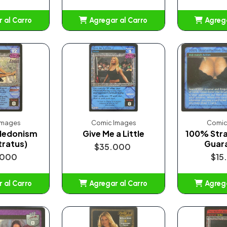
 al Carro
Agregar al Carro
Agrega
adido
Añadido
A
Images
Comic Images
Comic
Hedonism
Give Me a Little
100% Stra
tratus)
Guar
$35.000
.000
$15
 al Carro
Agregar al Carro
Agrega
adido
Añadido
A