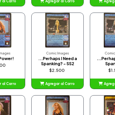
 al Carro
Agregar al Carro
Agrega
adido
Añadido
A
Images
Comic Images
Comic
Power!
...Perhaps I Need a
...Perha
Spanking? - SS2
Span
500
$2.500
$1
 al Carro
Agregar al Carro
Agrega
adido
Añadido
A