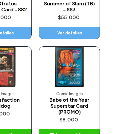
Stratus
Summer of Slam (TB)
 Card - SS2
- SS3
.000
$55.000
etalles
Ver detalles
 Images
Comic Images
sfaction
Babe of the Year
ldog
Superstar Card
(PROMO)
.000
$8.000