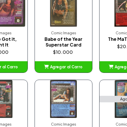
Images
Comic Images
Comic
 Got it,
Babe of the Year
The MaT
t It
Superstar Card
$20
000
$10.000
 al Carro
Agregar al Carro
Agrega
adido
Añadido
A
Ago
Images
Comic Images
Comic