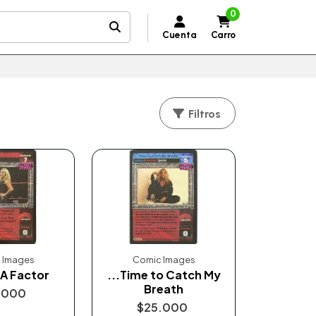
0
Cuenta
Carro
Filtros
 Images
Comic Images
 A Factor
...Time to Catch My
Breath
.000
$25.000