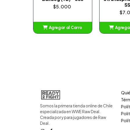
S
$5.000
$7.
Agregar al Carro
Agregar
Añadido
Añ
Qui
Térm
Somos la primera tienda online de Chile
Polí
especializada en WWE Raw Deal.
Poli
Creada por y para jugadores de Raw
Polí
Deal.