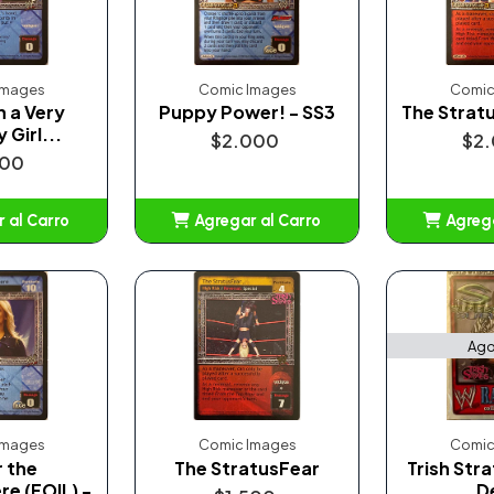
Images
Comic Images
Comic
n a Very
Puppy Power! - SS3
The Stratu
Girl...
$2.000
$2
500
 al Carro
Agregar al Carro
Agrega
adido
Añadido
A
Ago
Images
Comic Images
Comic
r the
The StratusFear
Trish Str
re (FOIL) -
D