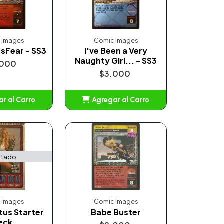
 Images
Comic Images
sFear - SS3
I've Been a Very
Naughty Girl... - SS3
.000
$3.000
r al Carro
Agregar al Carro
ñadido
Añadido
tado
 Images
Comic Images
atus Starter
Babe Buster
eck