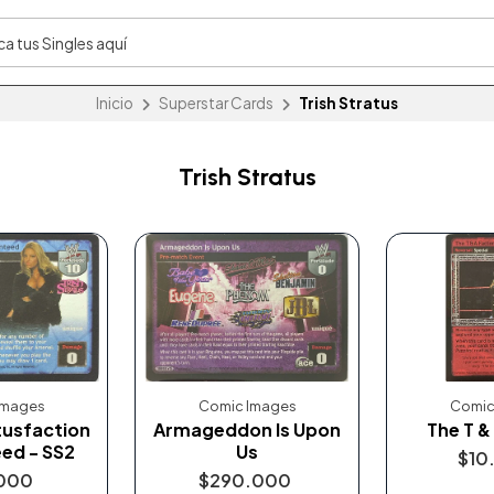
Inicio
Superstar Cards
Trish Stratus
Trish Stratus
Images
Comic Images
Comic
tusfaction
Armageddon Is Upon
The T &
ed - SS2
Us
$10
000
$290.000