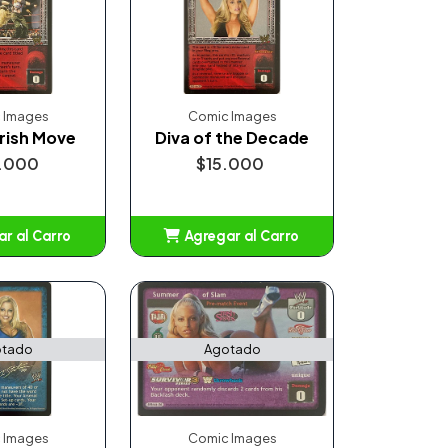
 Images
Comic Images
rish Move
Diva of the Decade
.000
$15.000
r al Carro
Agregar al Carro
ñadido
Añadido
tado
Agotado
 Images
Comic Images