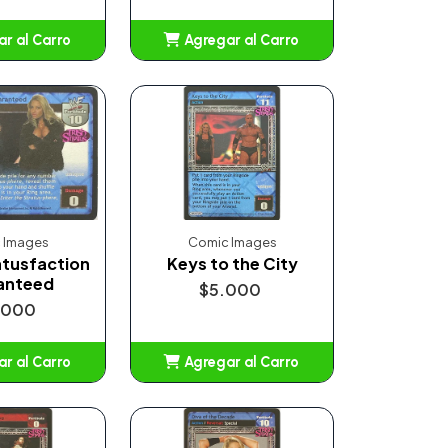
r al Carro
Agregar al Carro
ñadido
Añadido
 Images
Comic Images
tusfaction
Keys to the City
anteed
$5.000
.000
r al Carro
Agregar al Carro
ñadido
Añadido