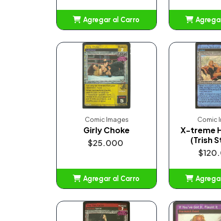
Agregar al Carro
Agregar
Añadido
Añ
Comic Images
Comic 
Girly Choke
X-treme 
(Trish S
$25.000
$120
Agregar al Carro
Agregar
Añadido
Añ