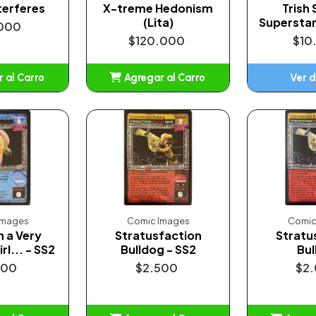
terferes
X-treme Hedonism
Trish 
(Lita)
Superstar
000
$120.000
$10
 al Carro
Agregar al Carro
Ver d
adido
Añadido
Images
Comic Images
Comic
n a Very
Stratusfaction
Stratu
l... - SS2
Bulldog - SS2
Bul
500
$2.500
$2