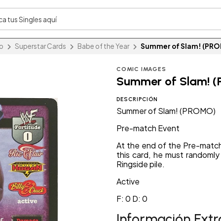
io
Superstar Cards
Babe of the Year
Summer of Slam! (PR
COMIC IMAGES
Summer of Slam! 
DESCRIPCIÓN
Summer of Slam! (PROMO)
Pre-match Event
At the end of the Pre-match
this card, he must randomly
Ringside pile.
Active
F: 0 D: 0
Información Extr