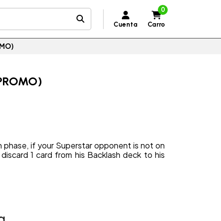
0
Cuenta
Carro
OMO)
(PROMO)
 phase, if your Superstar opponent is not on
 discard 1 card from his Backlash deck to his
a