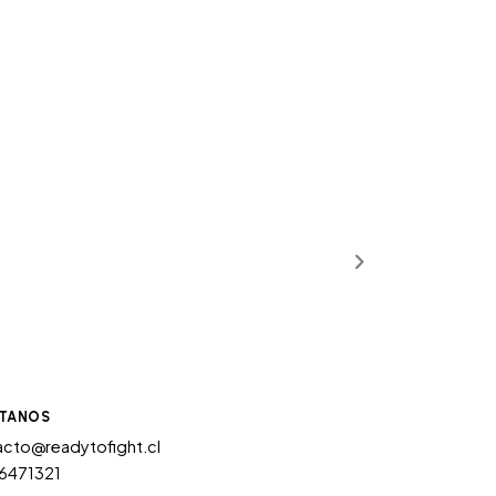
TANOS
cto@readytofight.cl
6471321