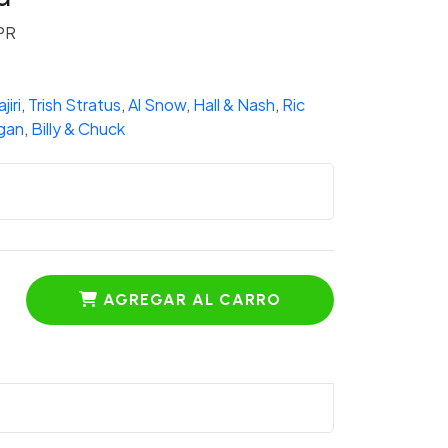
PR
jiri
,
Trish Stratus
,
Al Snow
,
Hall & Nash
,
Ric
gan
,
Billy & Chuck
AGREGAR AL CARRO