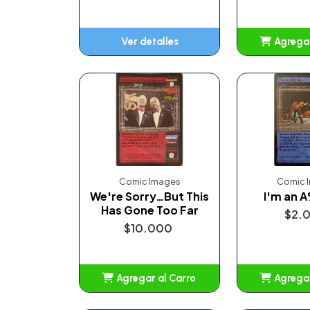
Ver detalles
Agregar
Añ
Comic Images
Comic 
We're Sorry…But This
I'm an 
Has Gone Too Far
$2.
$10.000
Agregar al Carro
Agregar
Añadido
Añ