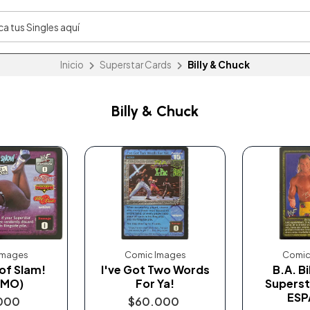
Inicio
Superstar Cards
Billy & Chuck
Billy & Chuck
Images
Comic Images
Comic
of Slam!
I've Got Two Words
B.A. B
OMO)
For Ya!
Superst
ESP
000
$60.000