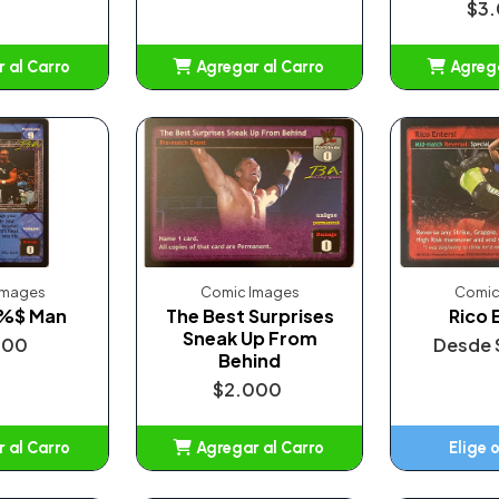
$3
 al Carro
Agregar al Carro
Agrega
adido
Añadido
A
Images
Comic Images
Comic
A%$ Man
The Best Surprises
Rico 
Sneak Up From
000
Desde
Behind
$2.000
 al Carro
Agregar al Carro
Elige 
adido
Añadido