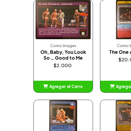
Comic Images
Comic 
Oh, Baby, You Look
The One 
So … Good to Me
$20.
$2.000
Agregar al Carro
Agregar
Añadido
Añ