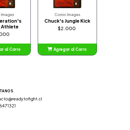
 Images
Comic Images
eration's
Chuck's Jungle Kick
 Athlete
$2.000
.000
r al Carro
Agregar al Carro
ñadido
Añadido
TANOS
cto@readytofight.cl
6471321