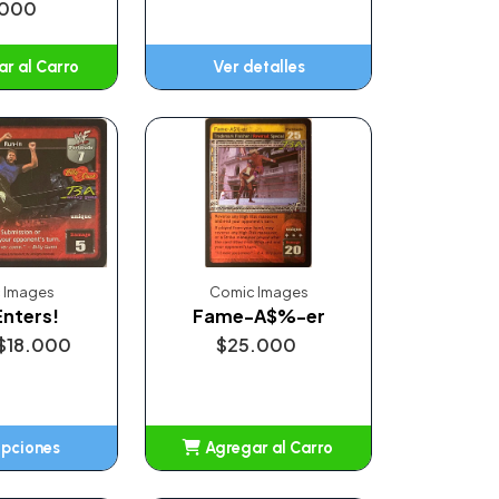
.000
r al Carro
Ver detalles
ñadido
 Images
Comic Images
Enters!
Fame-A$%-er
$18.000
$25.000
opciones
Agregar al Carro
Añadido