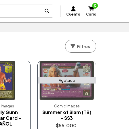
0
Cuenta
Carro
Filtros
Agotado
 Images
Comic Images
illy Gunn
Summer of Slam (TB)
ar Card -
- SS3
AÑOL
$55.000