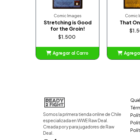
Comic Images
Comic 
Stretching is Good
That On
for the Groin!
$1.
$1.500
Agregar al Carro
Agregar
Añadido
Añ
Qui
Térm
Somos la primera tienda online de Chile
Polí
especializada en WWE Raw Deal.
Poli
Creada por y para jugadores de Raw
Polí
Deal.