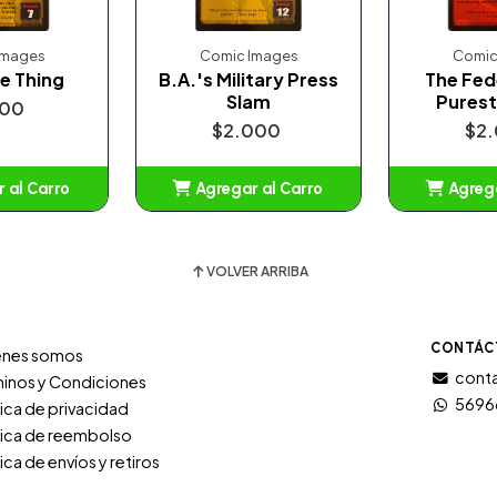
Images
Comic Images
Comic
e Thing
B.A.'s Military Press
The Fed
Slam
Purest
500
$2.000
$2
 al Carro
Agregar al Carro
Agrega
adido
Añadido
A
VOLVER ARRIBA
CONTÁC
énes somos
conta
inos y Condiciones
5696
tica de privacidad
tica de reembolso
tica de envíos y retiros