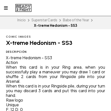
Inicio
Superstar Cards
Babe of the Year
X-treme Hedonism - SS3
COMIC IMAGES
X-treme Hedonism - SS3
DESCRIPCIÓN
X-treme Hedonism - SS3
Action
When this card is in your Ring area, when you
successfully play a maneuver you may draw 1 card or
shuffle 2 cards from your Ringside pile into your
Arsenal.
When this card is in your Ringside pile, during your turn
you may discard 3 cards and put this card into your
hand.
Raw logo
Unique
F: 12 D: 0