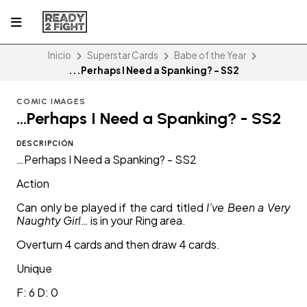
Inicio
Superstar Cards
Babe of the Year
...Perhaps I Need a Spanking? - SS2
COMIC IMAGES
...Perhaps I Need a Spanking? - SS2
DESCRIPCIÓN
…Perhaps I Need a Spanking? - SS2
Action
Can only be played if the card titled
I’ve Been a Very
Naughty Girl…
is in your Ring area.
Overturn 4 cards and then draw 4 cards.
Unique
F: 6 D: 0