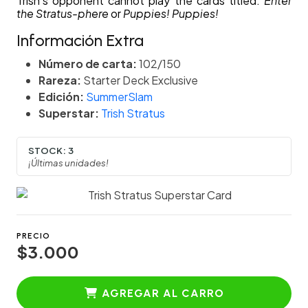
Trish’s opponent cannot play the cards titled:
Enter
the Stratus-phere
or
Puppies! Puppies!
Información Extra
Número de carta:
102/150
Rareza:
Starter Deck Exclusive
Edición:
SummerSlam
Superstar:
Trish Stratus
STOCK:
3
¡Últimas unidades!
PRECIO
$3.000
AGREGAR AL CARRO