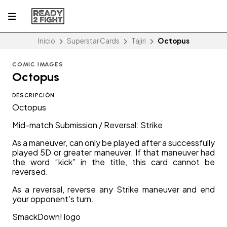
Inicio
Superstar Cards
Tajiri
Octopus
COMIC IMAGES
Octopus
DESCRIPCIÓN
Octopus
Mid-match Submission / Reversal: Strike
As a maneuver, can only be played after a successfully
played 5D or greater maneuver. If that maneuver had
the word “kick” in the title, this card cannot be
reversed.
As a reversal, reverse any Strike maneuver and end
your opponent’s turn.
SmackDown! logo