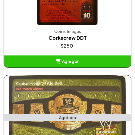
Comic Images
Corkscrew DDT
$250
Agregar
Añadido
Agotado