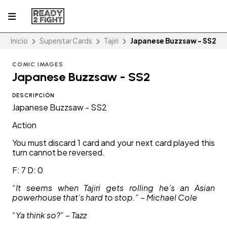
Inicio
Superstar Cards
Tajiri
Japanese Buzzsaw - SS2
COMIC IMAGES
Japanese Buzzsaw - SS2
DESCRIPCIÓN
Japanese Buzzsaw - SS2
Action
You must discard 1 card and your next card played this
turn cannot be reversed.
F: 7 D: 0
“It seems when Tajiri gets rolling he’s an Asian
powerhouse that’s hard to stop.” – Michael Cole
“Ya think so?” – Tazz