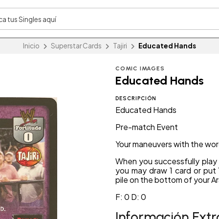
Inicio
Superstar Cards
Tajiri
Educated Hands
COMIC IMAGES
Educated Hands
DESCRIPCIÓN
Educated Hands
Pre-match Event
Your maneuvers with the word 
When you successfully play 
you may draw 1 card or put 
pile on the bottom of your Ar
F: 0 D: 0
Información Extr