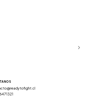
TANOS
cto@readytofight.cl
6471321