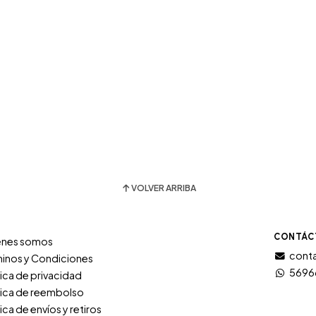
VOLVER ARRIBA
CONTÁC
énes somos
conta
inos y Condiciones
5696
tica de privacidad
tica de reembolso
tica de envíos y retiros