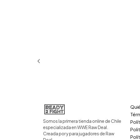
Qui
Térm
Somos la primera tienda online de Chile
Polí
especializada en WWE Raw Deal.
Poli
Creada por y para jugadores de Raw
Polí
Deal.