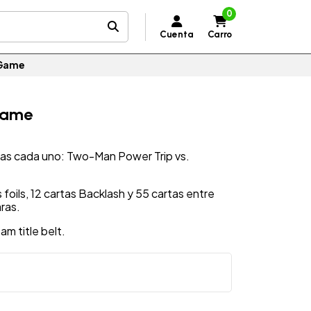
0
Cuenta
Carro
e Game
 Game
tas cada uno: Two-Man Power Trip vs.
foils, 12 cartas Backlash y 55 cartas entre
ras.
m title belt.