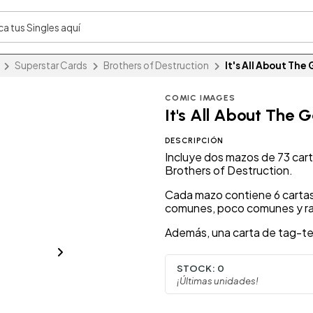
Superstar Cards
Brothers of Destruction
It's All About Th
COMIC IMAGES
It's All About The
DESCRIPCIÓN
Incluye dos mazos de 73 car
Brothers of Destruction.
Cada mazo contiene 6 cartas 
comunes, poco comunes y ra
Además, una carta de tag-tea
STOCK:
0
¡Últimas unidades!