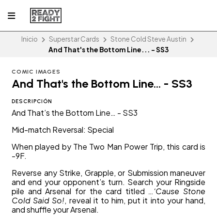
Inicio
Superstar Cards
Stone Cold Steve Austin
And That's the Bottom Line... - SS3
COMIC IMAGES
And That's the Bottom Line... - SS3
DESCRIPCIÓN
And That’s the Bottom Line… - SS3
Mid-match Reversal: Special
When played by The Two Man Power Trip, this card is
-9F.
Reverse any Strike, Grapple, or Submission maneuver
and end your opponent’s turn. Search your Ringside
pile and Arsenal for the card titled
…‘Cause Stone
Cold Said So!
, reveal it to him, put it into your hand,
and shuffle your Arsenal.