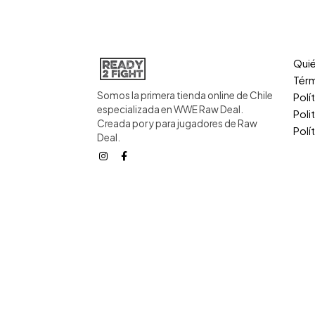
Qui
Térm
Somos la primera tienda online de Chile
Polí
especializada en WWE Raw Deal.
Poli
Creada por y para jugadores de Raw
Polí
Deal.