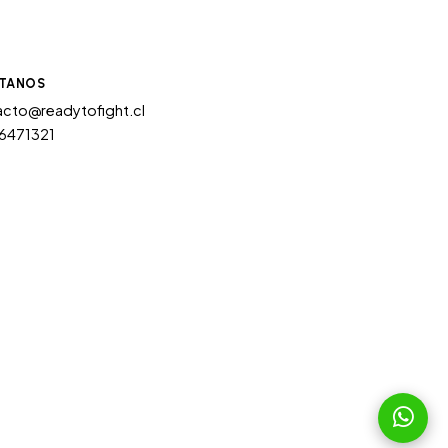
TANOS
cto@readytofight.cl
6471321