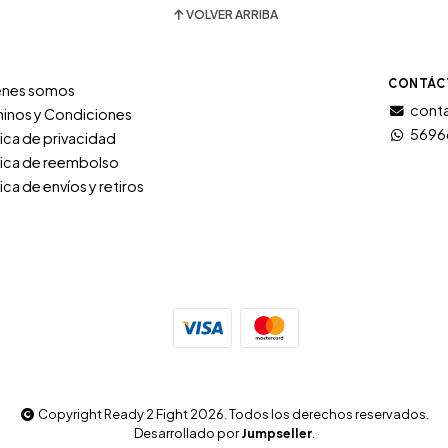
VOLVER ARRIBA
CONTÁC
énes somos
conta
inos y Condiciones
5696
tica de privacidad
tica de reembolso
tica de envíos y retiros
Copyright Ready 2 Fight 2026. Todos los derechos reservados.
Desarrollado por
Jumpseller
.