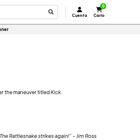
0
Cuenta
Carro
nner
ter the maneuver titled
Kick
.
 The Rattlesnake strikes again!” – Jim Ross