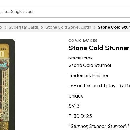
io
Superstar Cards
Stone Cold Steve Austin
Stone Cold Stu
COMIC IMAGES
Stone Cold Stunner
DESCRIPCIÓN
Stone Cold Stunner
Trademark Finisher
-6F on this card if played af
Unique
SV: 3
F: 30 D: 25
“Stunner, Stunner, Stunner!!!