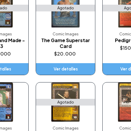
tado
Agotado
Ago
Images
Comic Images
Comic
 and Made -
The Game Superstar
Pedigr
S3
Card
$15
.000
$20.000
talles
Ver detalles
Ver d
Agotado
Images
Comic Images
Comic