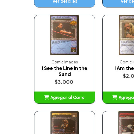
Ver detalles
Ver de
Comic Images
Comic 
I See the Line in the
I Am th
Sand
$2.
$3.000
Agregar al Carro
Agregar
Añadido
Añ