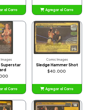
r al Carro
Agregar al Carro
ñadido
Añadido
 Images
Comic Images
 Superstar
Sledge Hammer Shot
ard
$40.000
.000
r al Carro
Agregar al Carro
ñadido
Añadido