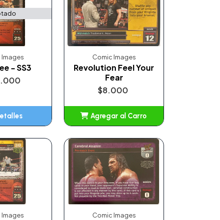
tado
 Images
Comic Images
ee - SS3
Revolution Feel Your
Fear
0.000
$8.000
etalles
Agregar al Carro
Añadido
 Images
Comic Images