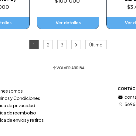
$100.000
000
$3
talles
Ver detalles
Ver d
1
2
3
Último
VOLVER ARRIBA
CONTÁC
énes somos
conta
inos y Condiciones
5696
tica de privacidad
tica de reembolso
tica de envíos y retiros