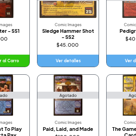
Images
Comic Images
Comic
er - SS1
Sledge Hammer Shot
Pedigr
- SS2
000
$40
$45.000
 al Carro
Ver detalles
Ver d
adido
tado
Agotado
Ago
Images
Comic Images
Comic
t To Play
Paid, Laid, and Made
The Game
tta Pay
Card