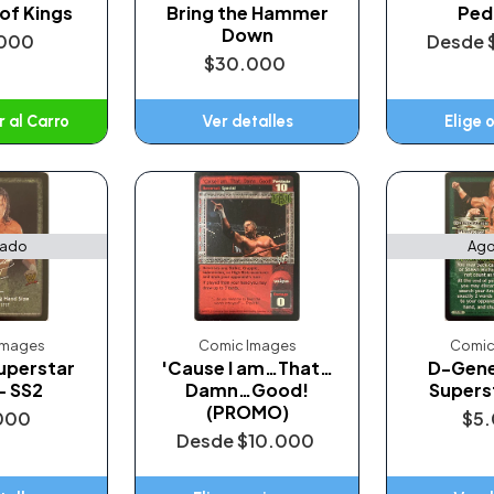
 of Kings
Bring the Hammer
Ped
Down
000
Desde
$30.000
 al Carro
Ver detalles
Elige 
adido
tado
Ago
Images
Comic Images
Comic
Superstar
'Cause I am…That…
D-Gene
- SS2
Damn…Good!
Supers
(PROMO)
000
$5
Desde
$10.000