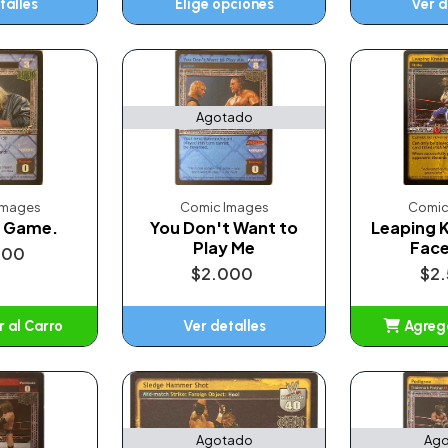
talles
Elige opciones
Ver d
Agotado
Images
Comic Images
Comic
e Game.
You Don't Want to
Leaping K
Play Me
Face
000
$2.000
$2
 al Carro
Ver detalles
Agrega
adido
A
Agotado
Ago