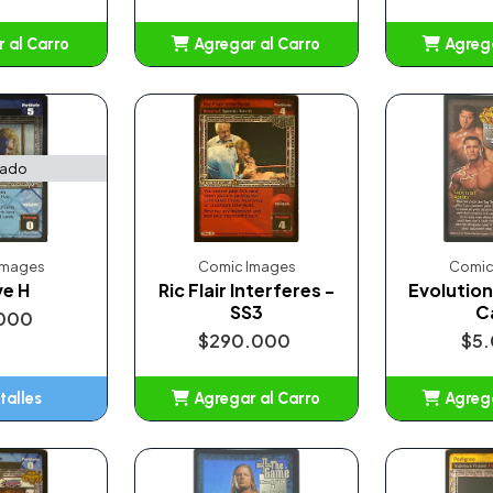
 al Carro
Agregar al Carro
Agrega
adido
Añadido
A
tado
Images
Comic Images
Comic
ve H
Ric Flair Interferes -
Evolution
SS3
C
000
$290.000
$5
talles
Agregar al Carro
Agrega
Añadido
A