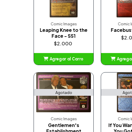
Comic Images
Comic 
Leaping Knee to the
Facebust
Face - SS1
$2.
$2.000
Agregar al Carro
Agregar
Añadido
Añ
Agotado
Ago
Comic Images
Comic 
Gentlemen's
If You Wan
Establishment
You Go