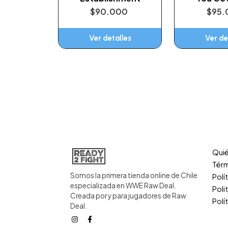
$90.000
$95.
Ver detalles
Ver de
Qui
Térm
Somos la primera tienda online de Chile
Polí
especializada en WWE Raw Deal.
Poli
Creada por y para jugadores de Raw
Polí
Deal.