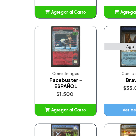
Agregar al Carro
Agregar
Añadido
Añ
Ago
Comic Images
Comic 
Facebuster -
Bra
ESPAÑOL
$35.
$1.500
Agregar al Carro
Ver de
Añadido