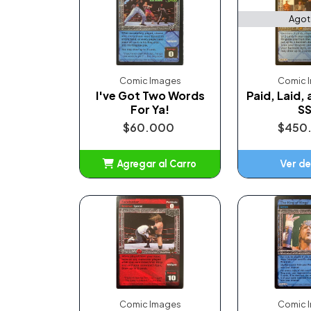
Ago
Comic Images
Comic 
I've Got Two Words
Paid, Laid,
For Ya!
S
$60.000
$450
Agregar al Carro
Ver de
Añadido
Comic Images
Comic 