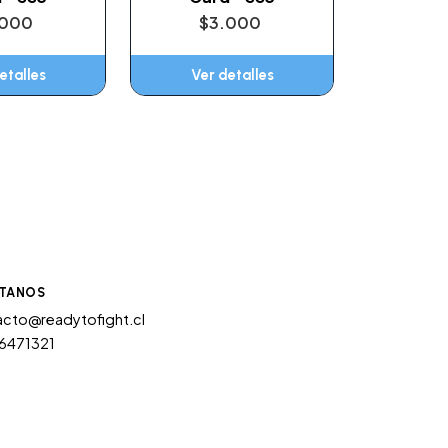
.000
$3.000
etalles
Ver detalles
TANOS
cto@readytofight.cl
6471321