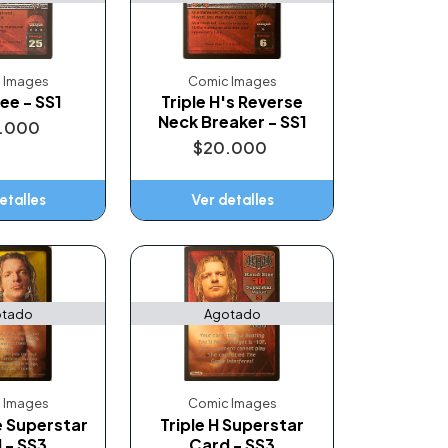
 Images
Comic Images
ee - SS1
Triple H's Reverse
Neck Breaker - SS1
.000
$20.000
etalles
Ver detalles
tado
Agotado
 Images
Comic Images
 Superstar
Triple H Superstar
 - SS3
Card - SS3