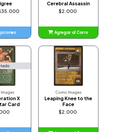
igree
Cerebral Assassin
$35.000
$2.000
opciones
Agregar al Carro
Añadido
tado
 Images
Comic Images
ration X
Leaping Knee to the
tar Card
Face
.000
$2.000