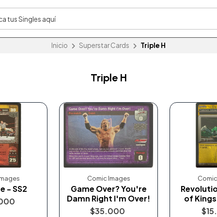
Inicio
Superstar Cards
Triple H
Triple H
Images
Comic Images
Comic
e - SS2
Game Over? You're
Revolutio
Damn Right I'm Over!
of Kings
000
$35.000
$15