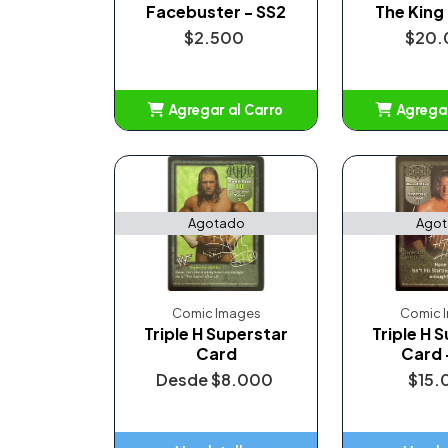
Facebuster - SS2
The King
$2.500
$20.
Agregar al Carro
Agregar
Añadido
Añ
Agotado
Ago
Comic Images
Comic 
Triple H Superstar
Triple H 
Card
Card 
Desde
$8.000
$15.