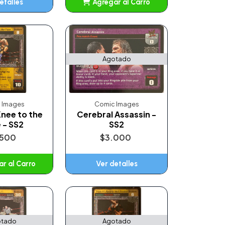
etalles
Agregar al Carro
Añadido
Agotado
 Images
Comic Images
nee to the
Cerebral Assassin -
 - SS2
SS2
.500
$3.000
r al Carro
Ver detalles
ñadido
tado
Agotado