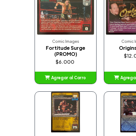
Comic Images
Comic 
Fortitude Surge
Origin
(PROMO)
$12.
$6.000
Agregar al Carro
Agregar
Añadido
Añ