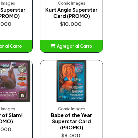
 Images
Comic Images
 Superstar
Kurt Angle Superstar
(PROMO)
Card (PROMO)
.000
$10.000
r al Carro
Agregar al Carro
ñadido
Añadido
 Images
Comic Images
of Slam!
Babe of the Year
OMO)
Superstar Card
(PROMO)
.000
$8.000