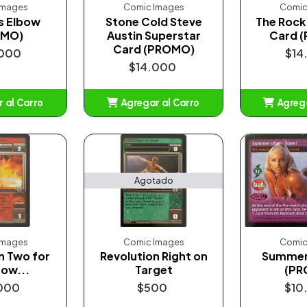
Images
Comic Images
Comic
s Elbow
Stone Cold Steve
The Rock
OMO)
Austin Superstar
Card 
Card (PROMO)
000
$14
$14.000
 al Carro
Agregar al Carro
Agrega
adido
Añadido
A
Agotado
Images
Comic Images
Comic
n Two for
Revolution Right on
Summer 
how...
Target
(PR
000
$500
$10