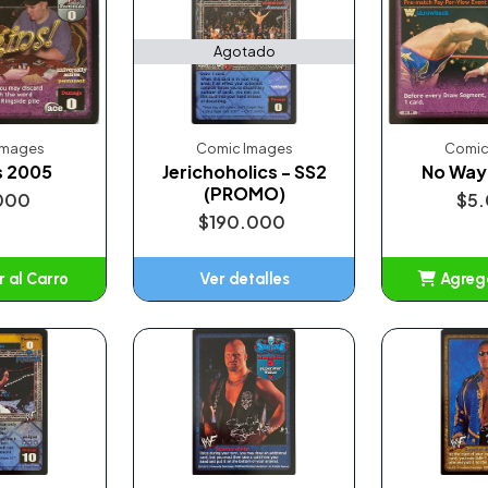
Agotado
Images
Comic Images
Comic
s 2005
Jerichoholics - SS2
No Way 
(PROMO)
000
$5
$190.000
 al Carro
Ver detalles
Agrega
adido
A