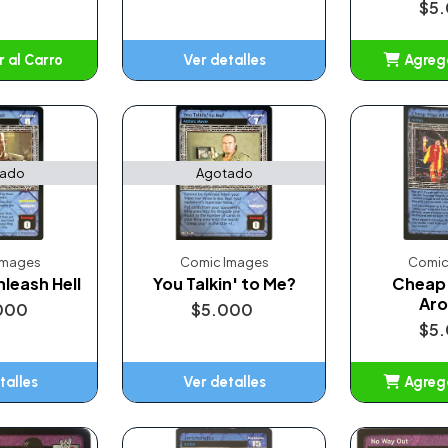
$5
 al Carro
Ver detalles
Agrega
adido
A
tado
Agotado
Images
Comic Images
Comic
nleash Hell
You Talkin' to Me?
Cheap 
Aro
000
$5.000
$5
talles
Ver detalles
Agrega
A