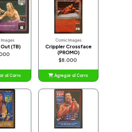
 Images
Comic Images
Out (TB)
Crippler Crossface
(PROMO)
.000
$8.000
r al Carro
Agregar al Carro
ñadido
Añadido