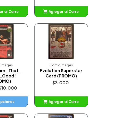
r al Carro
Agregar al Carro
ñadido
Añadido
 Images
Comic Images
 am…That…
Evolution Superstar
…Good!
Card (PROMO)
OMO)
$3.000
$10.000
opciones
Agregar al Carro
Añadido