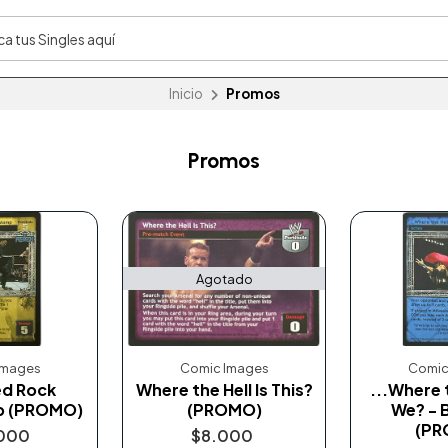
Inicio
Promos
Promos
Agotado
Images
Comic Images
Comic
ed Rock
Where the Hell Is This?
...Where 
p (PROMO)
(PROMO)
We? - 
(PR
000
$8.000