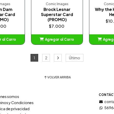
Images
Comic Images
Comic
an Dam
Brock Lesnar
Why the H
ar Card
Superstar Card
He
OMO)
(PROMO)
$10
000
$7.000
 al Carro
Agregar al Carro
Agrega
adido
Añadido
A
1
2
Último
VOLVER ARRIBA
CONTÁC
énes somos
conta
inos y Condiciones
5696
tica de privacidad