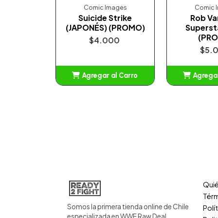
Comic Images
Comic 
Suicide Strike
Rob V
(JAPONÉS) (PROMO)
Superst
(PR
$4.000
$5.
Agregar al Carro
Agregar
Añadido
Añ
Qui
Térm
Somos la primera tienda online de Chile
Polí
especializada en WWE Raw Deal.