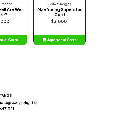
 Images
Comic Images
ell Are We
Mae Young Superstar
re?
Card
.000
$3.000
r al Carro
Agregar al Carro
ñadido
Añadido
TANOS
cto@readytofight.cl
6471321