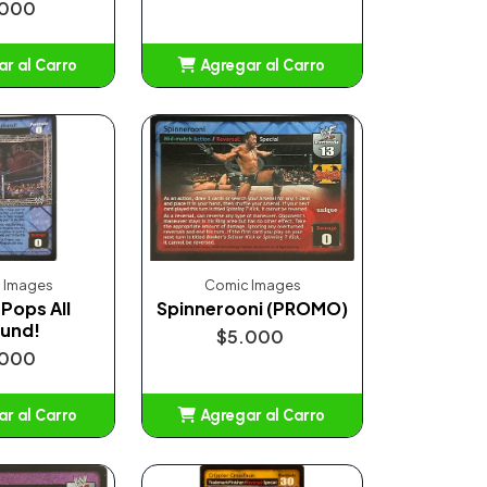
.000
r al Carro
Agregar al Carro
ñadido
Añadido
 Images
Comic Images
Pops All
Spinnerooni (PROMO)
und!
$5.000
.000
r al Carro
Agregar al Carro
ñadido
Añadido