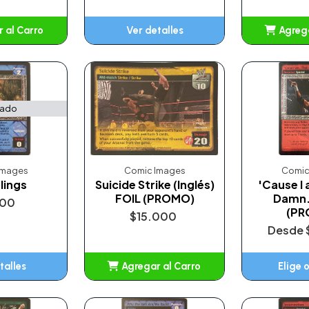
 al Carro
Ver detalles
Agrega
adido
A
tado
Images
Comic Images
Comic
lings
Suicide Strike (Inglés)
'Cause I
FOIL (PROMO)
Damn
500
(PR
$15.000
Desde
talles
Agregar al Carro
Elige 
Añadido