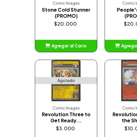
Comic Images
Comic 
Stone Cold Stunner
People'
(PROMO)
(PR
$20.000
$20.
Agregar al Carro
Agregar
Añadido
Añ
Agotado
Comic Images
Comic 
Revolution Three to
Revolutio
Get Ready...
the S
$3.000
$10.