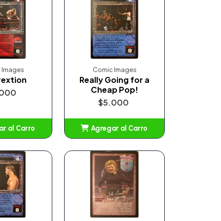
 Images
Comic Images
rextion
Really Going for a
Cheap Pop!
.000
$5.000
r al Carro
Agregar al Carro
ñadido
Añadido