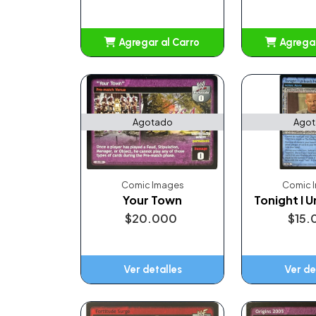
Agregar al Carro
Agregar
Añadido
Añ
Agotado
Ago
Comic Images
Comic 
Your Town
Tonight I U
$20.000
$15.
Ver detalles
Ver de