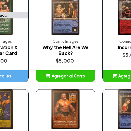
tado
Images
Comic Images
Comic
ation X
Why the Hell Are We
Insur
ar Card
Back?
$5
000
$5.000
talles
Agregar al Carro
Agrega
Añadido
A