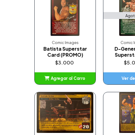
Ago
Comic Images
Comic 
Batista Superstar
D-Gener
Card (PROMO)
Superst
$3.000
$5.
Agregar al Carro
Ver de
Añadido