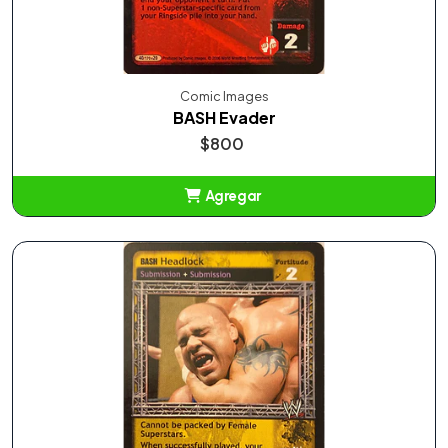
Comic Images
BASH Evader
$800
Agregar
Añadido