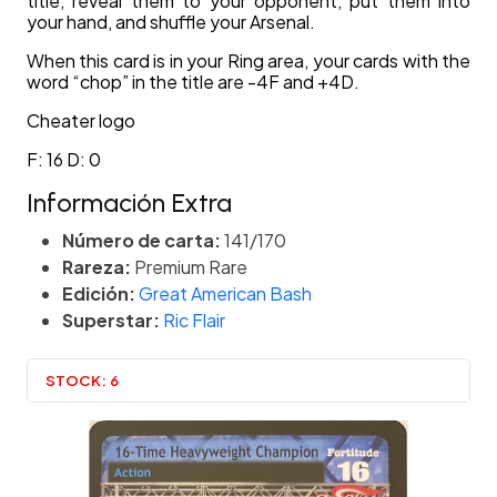
title, reveal them to your opponent, put them into
your hand, and shuffle your Arsenal.
When this card is in your Ring area, your cards with the
word “chop” in the title are -4F and +4D.
Cheater logo
F: 16 D: 0
Información Extra
Número de carta:
141/170
Rareza:
Premium Rare
Edición:
Great American Bash
Superstar:
Ric Flair
STOCK:
6