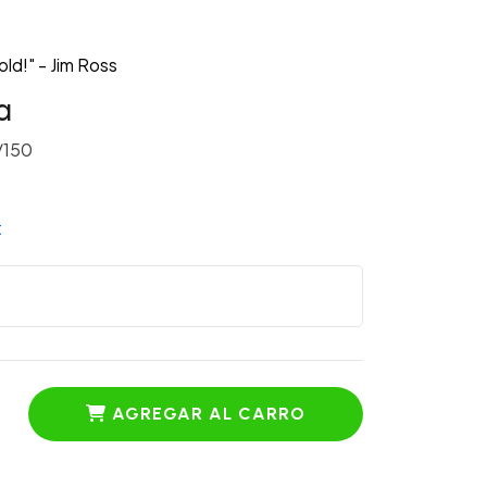
ld!" - Jim Ross
a
/150
t
AGREGAR AL CARRO