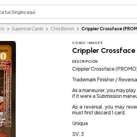
cio
Superstar Cards
Chris Benoit
Crippler Crossface (PRO
COMIC IMAGES
Crippler Crossfac
DESCRIPCIÓN
Crippler Crossface (PROMO
Trademark Finisher / Reversa
As a maneuver, you may play t
if it were a Submission mane
As a reversal, you may rev
must first discard 1 card.
Unique
SV: 3