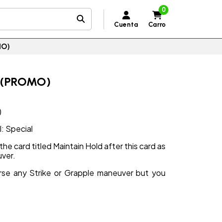
0
Cuenta
Carro
MO)
e (PROMO)
)
l: Special
he card titled Maintain Hold after this card as
uver.
erse any Strike or Grapple maneuver but you