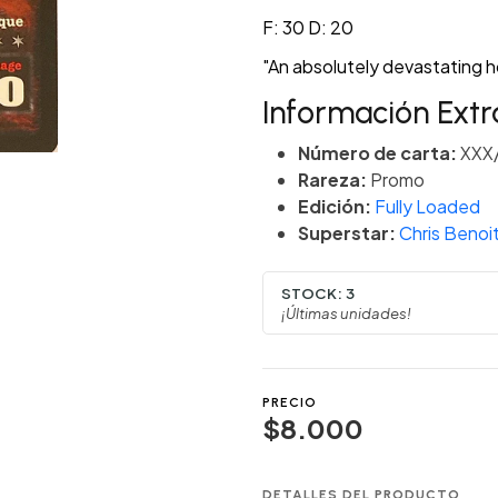
F: 30 D: 20
"An absolutely devastating ho
Información Extr
Número de carta:
XXX
Rareza:
Promo
Edición:
Fully Loaded
Superstar:
Chris Benoi
STOCK:
3
¡Últimas unidades!
PRECIO
$8.000
DETALLES DEL PRODUCTO