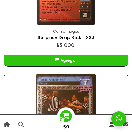
Comic Images
Surprise Drop Kick - SS3
$3.000
Agregar
Añadido
0
$0