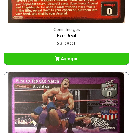
Comic Images
For Real
$3.000
Agregar
Añadido