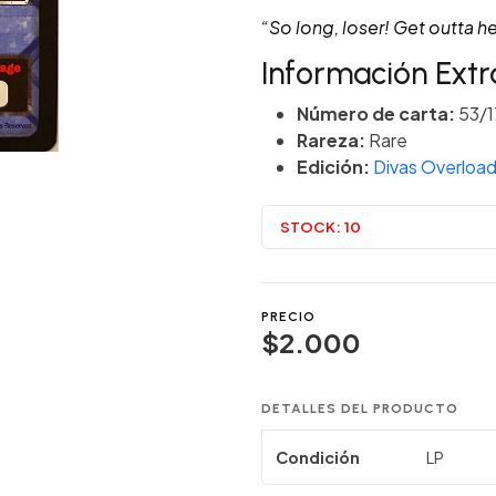
“So long, loser! Get outta h
Información Extr
Número de carta:
53/1
Rareza:
Rare
Edición:
Divas Overloa
STOCK:
10
PRECIO
$2.000
DETALLES DEL PRODUCTO
Condición
LP