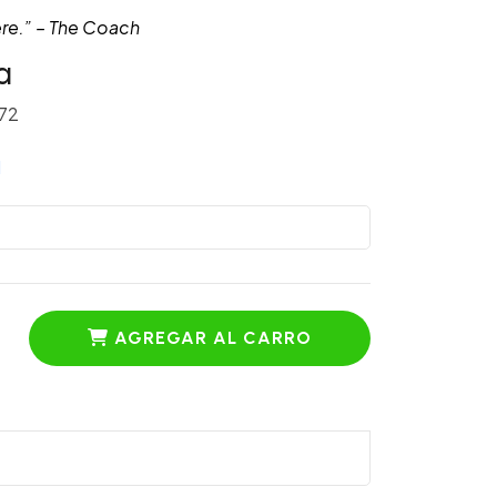
ere.” – The Coach
a
72
d
AGREGAR AL CARRO