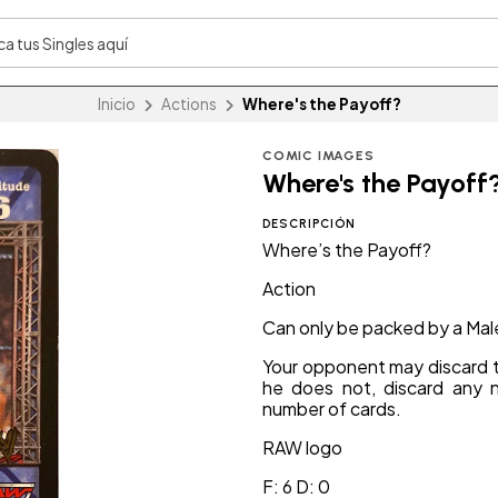
Inicio
Actions
Where's the Payoff?
COMIC IMAGES
Where's the Payoff
DESCRIPCIÓN
Where’s the Payoff?
Action
Can only be packed by a Mal
Your opponent may discard t
he does not, discard any 
number of cards.
RAW logo
F: 6 D: 0