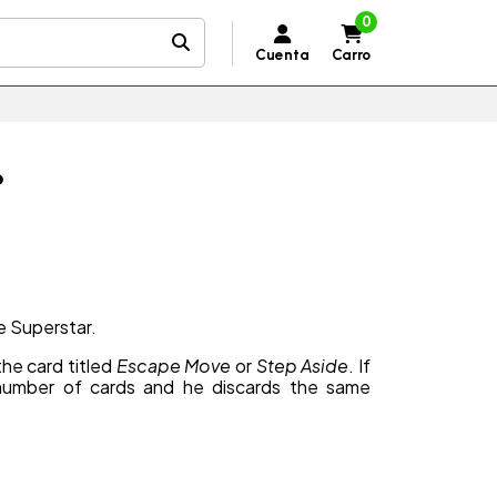
0
Cuenta
Carro
?
e Superstar.
he card titled
Escape Move
or
Step Aside
. If
number of cards and he discards the same