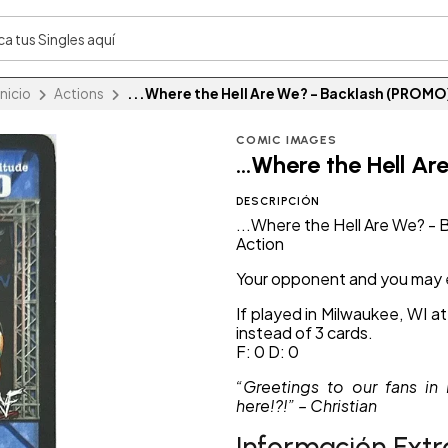
Inicio
Actions
...Where the Hell Are We? - Backlash (PROMO
COMIC IMAGES
...Where the Hell 
DESCRIPCIÓN
...Where the Hell Are We? 
Action
Your opponent and you may e
If played in Milwaukee, WI 
instead of 3 cards.
F: 0 D: 0
“Greetings to our fans in
here!?!” – Christian
Información Extr