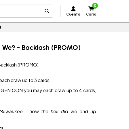
0
Cuenta
Carro
)
Are We? - Backlash (PROMO)
- Backlash (PROMO)
ach draw up to 3 cards.
at GEN CON you may each draw up to 4 cards,
 Milwaukee... how the hell did we end up
a