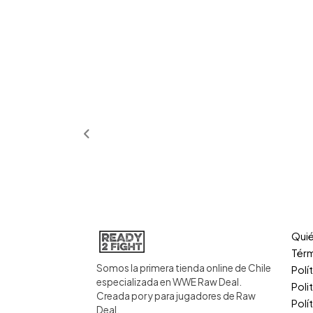
Qui
Térm
Somos la primera tienda online de Chile
Polí
especializada en WWE Raw Deal.
Poli
Creada por y para jugadores de Raw
Polí
Deal.