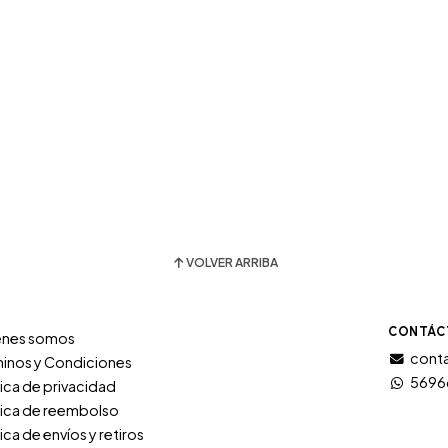
VOLVER ARRIBA
CONTÁC
énes somos
conta
inos y Condiciones
5696
tica de privacidad
tica de reembolso
tica de envíos y retiros