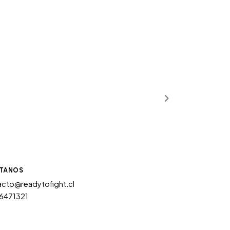
TANOS
cto@readytofight.cl
6471321