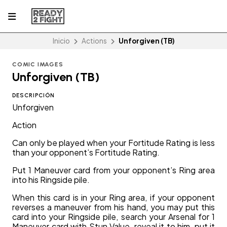
Inicio
Actions
Unforgiven (TB)
COMIC IMAGES
Unforgiven (TB)
DESCRIPCIÓN
Unforgiven
Action
Can only be played when your Fortitude Rating is less
than your opponent’s Fortitude Rating.
Put 1 Maneuver card from your opponent’s Ring area
into his Ringside pile.
When this card is in your Ring area, if your opponent
reverses a maneuver from his hand, you may put this
card into your Ringside pile, search your Arsenal for 1
Maneuver card with Stun Value, reveal it to him, put it