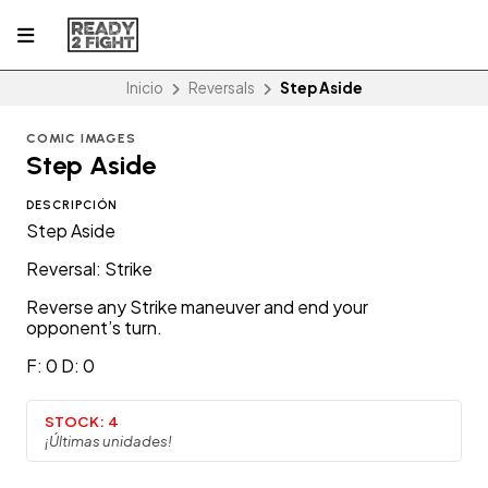
Inicio
Reversals
Step Aside
COMIC IMAGES
Step Aside
DESCRIPCIÓN
Step Aside
Reversal: Strike
Reverse any Strike maneuver and end your
opponent’s turn.
F: 0 D: 0
STOCK:
4
¡Últimas unidades!