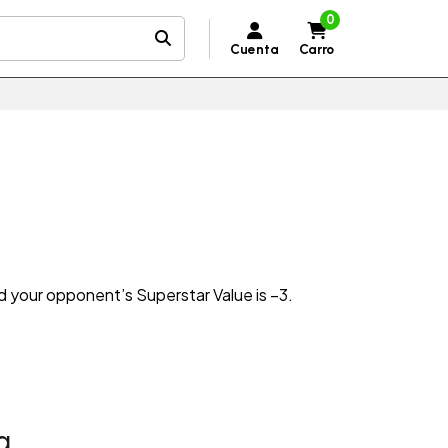
0
Cuenta
Carro
nd your opponent’s Superstar Value is –3.
a