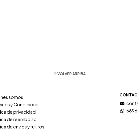
VOLVER ARRIBA
CONTÁC
énes somos
conta
inos y Condiciones
5696
tica de privacidad
tica de reembolso
tica de envíos y retiros