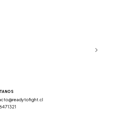
TANOS
cto@readytofight.cl
6471321