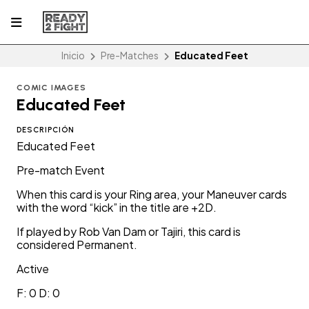
Inicio
Pre-Matches
Educated Feet
COMIC IMAGES
Educated Feet
DESCRIPCIÓN
Educated Feet
Pre-match Event
When this card is your Ring area, your Maneuver cards
with the word “kick” in the title are +2D.
If played by Rob Van Dam or Tajiri, this card is
considered Permanent.
Active
F: 0 D: 0