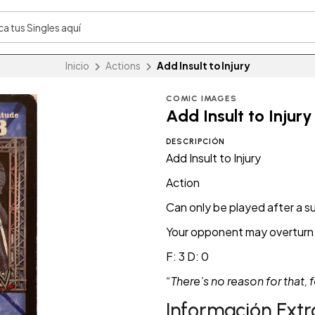
Inicio
Actions
Add Insult to Injury
COMIC IMAGES
Add Insult to Injury
DESCRIPCIÓN
Add Insult to Injury
Action
Can only be played after a s
Your opponent may overturn 5
F: 3 D: 0
“There’s no reason for that, f
Información Extr