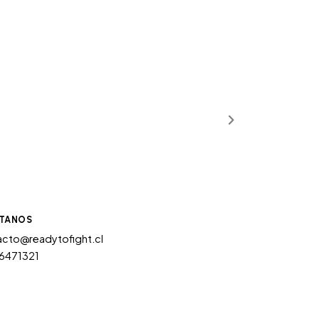
TANOS
cto@readytofight.cl
6471321