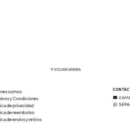
VOLVER ARRIBA
CONTÁC
énes somos
conta
inos y Condiciones
5696
tica de privacidad
tica de reembolso
tica de envíos y retiros