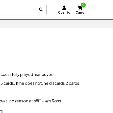
0
Cuenta
Carro
uccessfully played maneuver.
 cards. If he does not, he discards 2 cards.
olks, no reason at all!” – Jim Ross
a