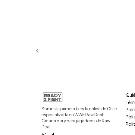
Qui
Térm
Somos la primera tienda online de Chile
Polí
especializada en WWE Raw Deal.
Poli
Creada por y para jugadores de Raw
Polí
Deal.