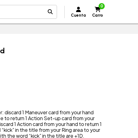
0
Cuenta
Carro
rd
r: discard 1 Maneuver card from your hand
tle to return 1 Action Set-up card from your
scard 1 Action card from your hand to return 1
kick” in the title from your Ring area to your
h the word “kick” in the title are +1D.