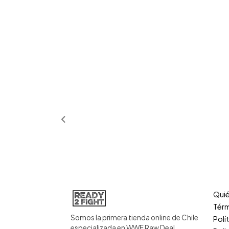
Qui
Térm
Somos la primera tienda online de Chile
Polí
especializada en WWE Raw Deal.