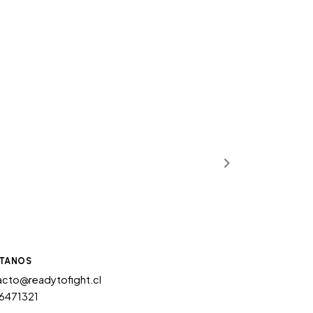
TANOS
cto@readytofight.cl
6471321