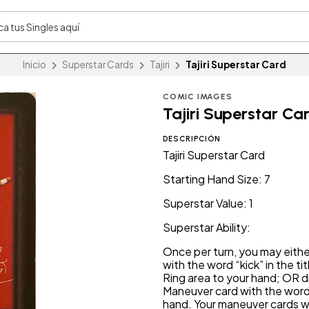
Inicio
Superstar Cards
Tajiri
Tajiri Superstar Card
COMIC IMAGES
Tajiri Superstar Ca
DESCRIPCIÓN
Tajiri Superstar Card
Starting Hand Size: 7
Superstar Value: 1
Superstar Ability:
Once per turn, you may eithe
with the word “kick” in the ti
Ring area to your hand; OR di
Maneuver card with the word “
hand. Your maneuver cards wit