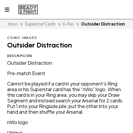
Inicio
Superstar Cards
X-Pac
Outsider Distraction
COMIC IMAGES
Outsider Distraction
DESCRIPCIÓN
Outsider Distraction
Pre-match Event
Cannot be played if a card in your opponent’s Ring
area or his Superstar card has the “nWo” logo. When
this card is in your Ring area, you may skip your Draw
Segment and instead search your Arsenal for 2 cards.
Put 1 into your Ringside pile, put the other into your
hand and then shuffle your Arsenal.
nWo logo
Unique