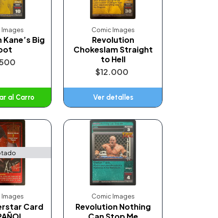
 Images
Comic Images
 Kane’s Big
Revolution
oot
Chokeslam Straight
to Hell
.500
$12.000
r al Carro
Ver detalles
ñadido
tado
 Images
Comic Images
rstar Card
Revolution Nothing
PAÑOL
Can Stop Me