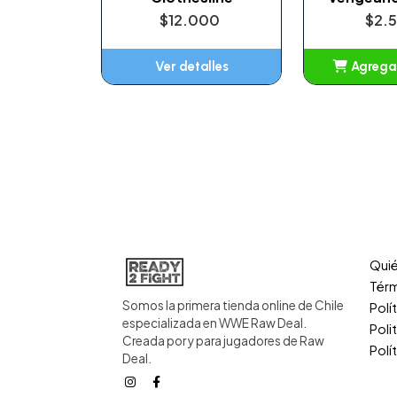
$12.000
$2.
Ver detalles
Agregar
Añ
Qui
Térm
Somos la primera tienda online de Chile
Polí
especializada en WWE Raw Deal.
Poli
Creada por y para jugadores de Raw
Polí
Deal.