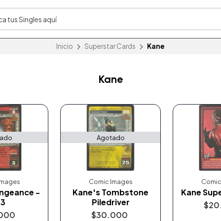
Inicio
Superstar Cards
Kane
Kane
tado
Agotado
Images
Comic Images
Comic
ngeance -
Kane's Tombstone
Kane Supe
S3
Piledriver
$20
000
$30.000