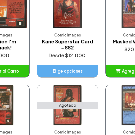
Images
Comic Images
Comic
ion I'm
Kane Superstar Card
Masked 
aack!
- SS2
$20
000
Desde
$12.000
 al Carro
Elige opciones
Agrega
adido
A
Agotado
Images
Comic Images
Comic