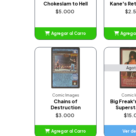
Chokeslam to Hell
Kane's Ret
$5.000
$2.
Agregar al Carro
Agregar
Añadido
Añ
Ago
Comic Images
Comic 
Chains of
Big Freak
Destruction
Superst
$3.000
$15.
Agregar al Carro
Ver de