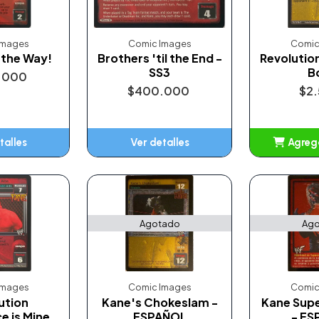
Images
Comic Images
Comic
 the Way!
Brothers 'til the End -
Revolution
SS3
B
.000
$400.000
$2
talles
Ver detalles
Agrega
A
Agotado
Ago
Images
Comic Images
Comic
ution
Kane's Chokeslam -
Kane Supe
e is Mine
ESPAÑOL
- ES