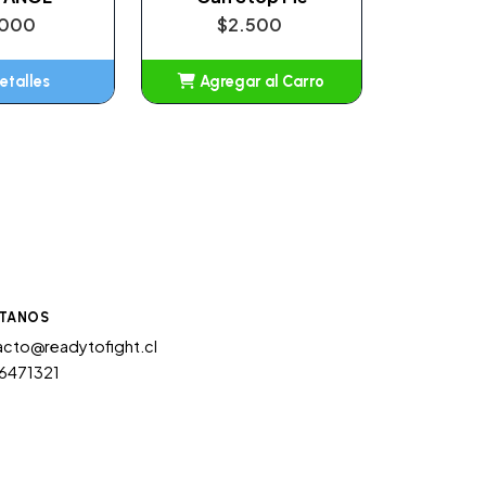
.000
$2.500
etalles
Agregar al Carro
Añadido
TANOS
cto@readytofight.cl
6471321