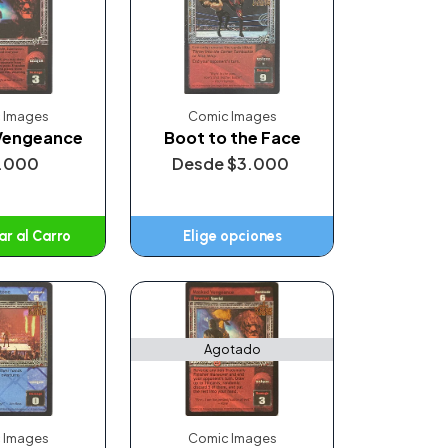
 Images
Comic Images
Vengeance
Boot to the Face
.000
Desde
$3.000
r al Carro
Elige opciones
ñadido
Agotado
 Images
Comic Images