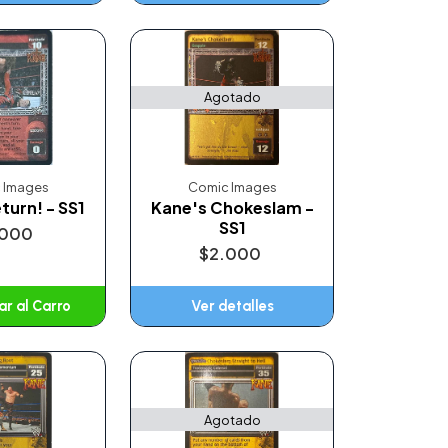
Agotado
 Images
Comic Images
turn! - SS1
Kane's Chokeslam -
SS1
.000
$2.000
r al Carro
Ver detalles
ñadido
Agotado