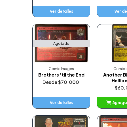
Ver detalles
Ver de
Agotado
Comic Images
Comic 
Brothers 'til the End
Another B
Hellfir
Desde
$70.000
$60.
Ver detalles
Agregar
Añ