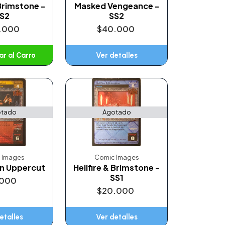
 Brimstone -
Masked Vengeance -
S2
SS2
.000
$40.000
r al Carro
Ver detalles
ñadido
tado
Agotado
 Images
Comic Images
'n Uppercut
Hellfire & Brimstone -
SS1
.000
$20.000
etalles
Ver detalles