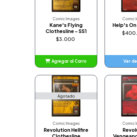
Comic Images
Comic 
Kane's Flying
Help's On
Clothesline - SS1
$400
$3.000
Agregar al Carro
Ver de
Añadido
Agotado
Comic Images
Comic 
Revolution Hellfire
Revol
Clothesline
Vengeanc