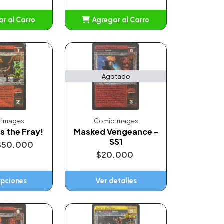
r al Carro
Agregar al Carro
ñadido
Añadido
Agotado
 Images
Comic Images
rs the Fray!
Masked Vengeance -
SS1
$50.000
$20.000
opciones
Ver detalles