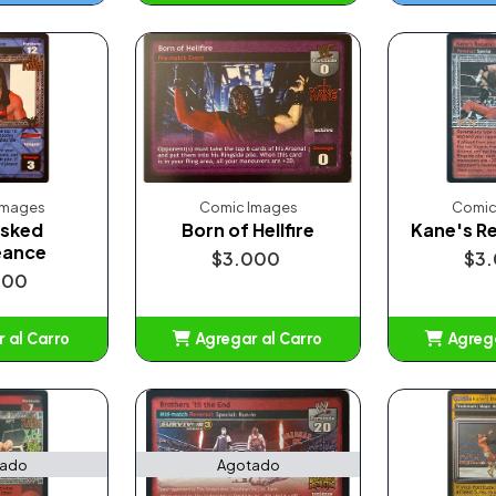
Añadido
Images
Comic Images
Comic
sked
Born of Hellfire
Kane's Re
eance
$3.000
$3
000
 al Carro
Agregar al Carro
Agrega
adido
Añadido
A
tado
Agotado