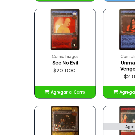
Añadido
Comic Images
Comic 
See No Evil
Unma
Veng
$20.000
$2.
Agregar al Carro
Agregar
Añadido
Añ
Ago