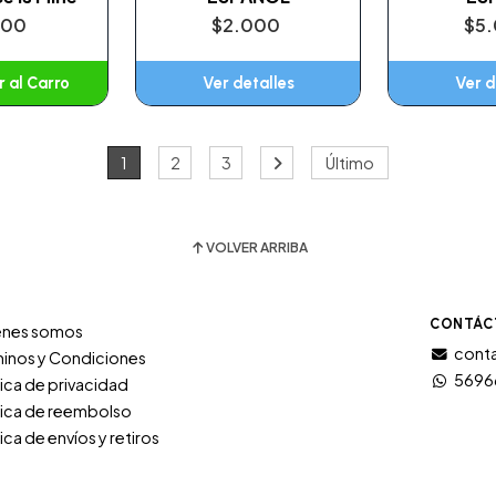
500
$2.000
$5
 al Carro
Ver detalles
Ver d
adido
1
2
3
Último
VOLVER ARRIBA
CONTÁC
énes somos
conta
inos y Condiciones
5696
tica de privacidad
tica de reembolso
tica de envíos y retiros