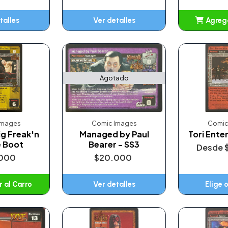
talles
Ver detalles
Agrega
A
Agotado
Images
Comic Images
Comic
ig Freak'n
Managed by Paul
Tori Ente
e Boot
Bearer - SS3
Desde
000
$20.000
 al Carro
Ver detalles
Elige 
adido