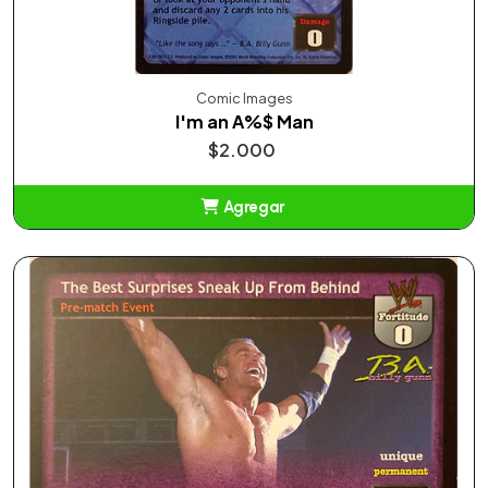
Comic Images
I'm an A%$ Man
$2.000
Agregar
Añadido