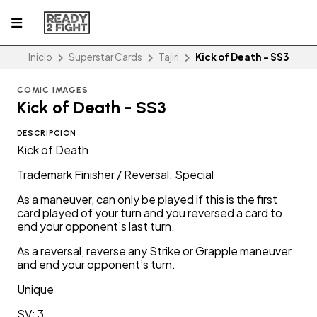
Inicio
Superstar Cards
Tajiri
Kick of Death - SS3
COMIC IMAGES
Kick of Death - SS3
DESCRIPCIÓN
Kick of Death
Trademark Finisher / Reversal: Special
As a maneuver, can only be played if this is the first
card played of your turn and you reversed a card to
end your opponent’s last turn.
As a reversal, reverse any Strike or Grapple maneuver
and end your opponent’s turn.
Unique
SV: 3