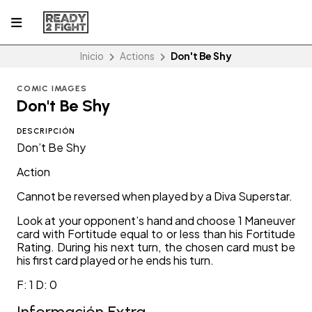
Inicio
Actions
Don't Be Shy
COMIC IMAGES
Don't Be Shy
DESCRIPCIÓN
Don’t Be Shy
Action
Cannot be reversed when played by a Diva Superstar.
Look at your opponent’s hand and choose 1 Maneuver
card with Fortitude equal to or less than his Fortitude
Rating. During his next turn, the chosen card must be
his first card played or he ends his turn.
F: 1 D: 0