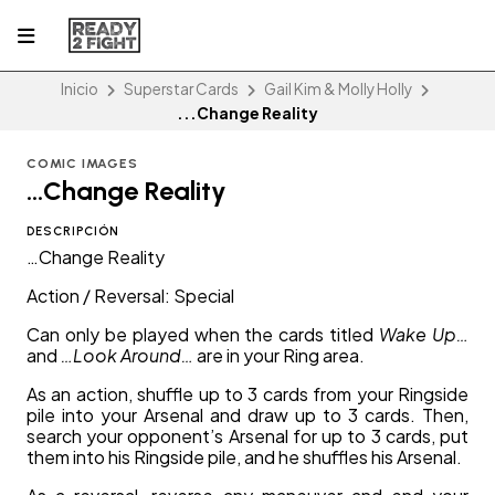
Inicio
Superstar Cards
Gail Kim & Molly Holly
...Change Reality
COMIC IMAGES
...Change Reality
DESCRIPCIÓN
…Change Reality
Action / Reversal: Special
Can only be played when the cards titled
Wake Up…
and
…Look Around…
are in your Ring area.
As an action, shuffle up to 3 cards from your Ringside
pile into your Arsenal and draw up to 3 cards. Then,
search your opponent’s Arsenal for up to 3 cards, put
them into his Ringside pile, and he shuffles his Arsenal.