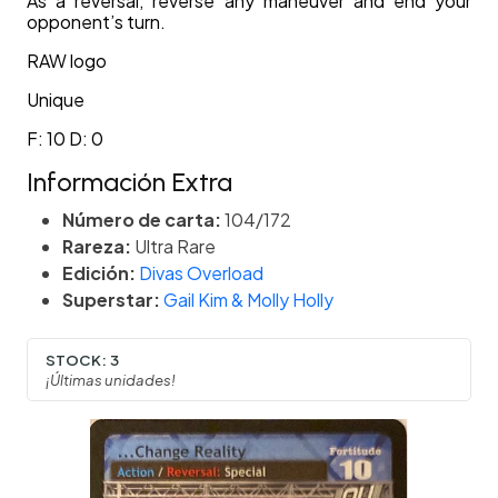
As a reversal, reverse any maneuver and end your
opponent’s turn.
RAW logo
Unique
F: 10 D: 0
Información Extra
Número de carta:
104/172
Rareza:
Ultra Rare
Edición:
Divas Overload
Superstar:
Gail Kim & Molly Holly
STOCK:
3
¡Últimas unidades!