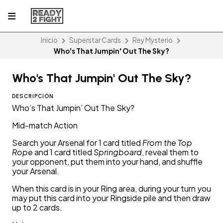
Inicio
Superstar Cards
Rey Mysterio
Who's That Jumpin' Out The Sky?
Who's That Jumpin' Out The Sky?
DESCRIPCIÓN
Who’s That Jumpin’ Out The Sky?
Mid-match Action
Search your Arsenal for 1 card titled
From the Top
Rope
and 1 card titled
Springboard
, reveal them to
your opponent, put them into your hand, and shuffle
your Arsenal.
When this card is in your Ring area, during your turn you
may put this card into your Ringside pile and then draw
up to 2 cards.