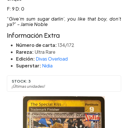
F: 9 D: 0
“Give’m sum sugar darlin’, you like that boy, don’t
ya?” – Jamie Noble
Información Extra
Número de carta:
134/172
Rareza:
Ultra Rare
Edición:
Divas Overload
Superstar:
Nidia
STOCK:
3
¡Últimas unidades!