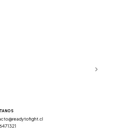
TANOS
cto@readytofight.cl
6471321