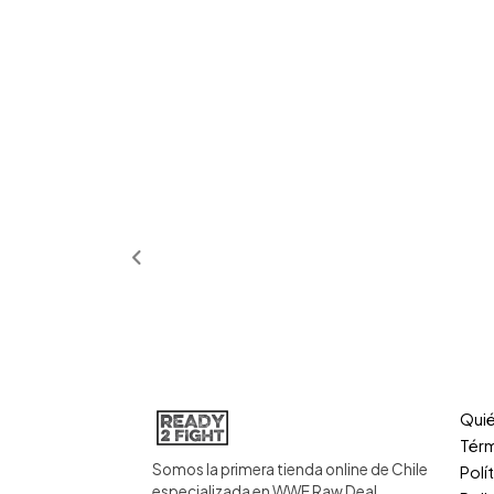
Qui
Térm
Somos la primera tienda online de Chile
Polí
especializada en WWE Raw Deal.