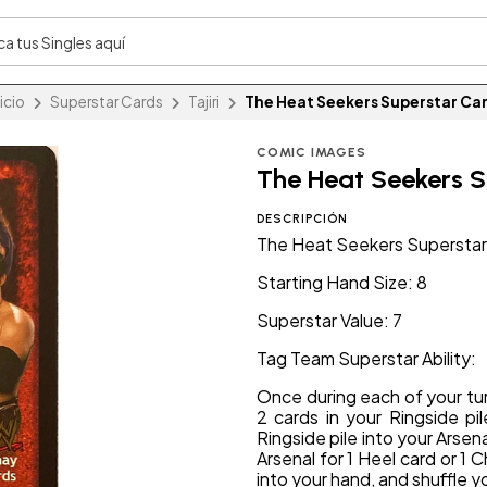
nicio
Superstar Cards
Tajiri
The Heat Seekers Superstar Ca
COMIC IMAGES
The Heat Seekers S
DESCRIPCIÓN
The Heat Seekers Superstar
Starting Hand Size: 8
Superstar Value: 7
Tag Team Superstar Ability:
Once during each of your tu
2 cards in your Ringside pi
Ringside pile into your Arsen
Arsenal for 1 Heel card or 1 
into your hand, and shuffle y