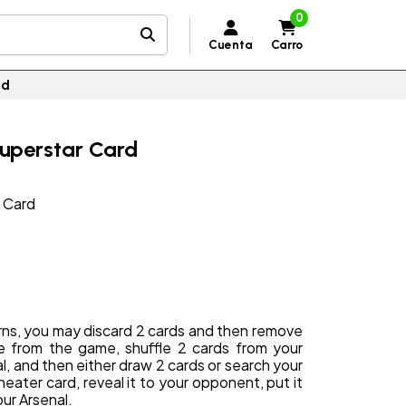
0
Cuenta
Carro
rd
uperstar Card
 Card
rns, you may discard 2 cards and then remove
le from the game, shuffle 2 cards from your
al, and then either draw 2 cards or search your
Cheater card, reveal it to your opponent, put it
our Arsenal.