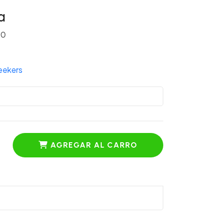
a
90
eekers
AGREGAR AL CARRO