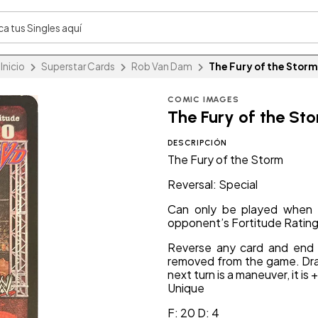
Inicio
Superstar Cards
Rob Van Dam
The Fury of the Storm
COMIC IMAGES
The Fury of the St
DESCRIPCIÓN
The Fury of the Storm
Reversal: Special
Can only be played when y
opponent’s Fortitude Rating
Reverse any card and end y
removed from the game. Draw 
next turn is a maneuver, it is 
Unique
F: 20 D: 4