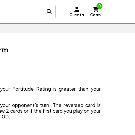
0
Cuenta
Carro
orm
our Fortitude Rating is greater than your
.
our opponent’s turn. The reversed card is
2 cards or if the first card you play on your
+10D.