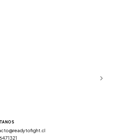
TANOS
cto@readytofight.cl
6471321