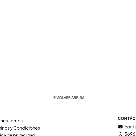
VOLVER ARRIBA
CONTÁC
énes somos
conta
inos y Condiciones
5696
tica de privacidad