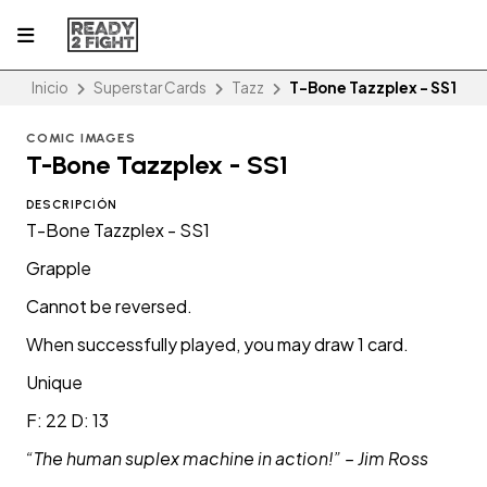
Inicio
Superstar Cards
Tazz
T-Bone Tazzplex - SS1
COMIC IMAGES
T-Bone Tazzplex - SS1
DESCRIPCIÓN
T-Bone Tazzplex - SS1
Grapple
Cannot be reversed.
When successfully played, you may draw 1 card.
Unique
F: 22 D: 13
“The human suplex machine in action!” – Jim Ross