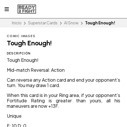
Inicio
Superstar Cards
Al Snow
Tough Enough!
COMIC IMAGES
Tough Enough!
DESCRIPCIÓN
Tough Enough!
Mid-match Reversal: Action
Can reverse any Action card and end your opponent’s
turn. You may draw 1 card.
When this card is in your Ring area, if your opponent’s
Fortitude Rating is greater than yours, all his
maneuvers are now +13F.
Unique
F: 10 D: 0