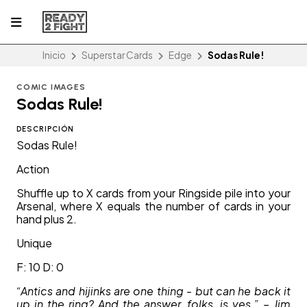
Inicio
Superstar Cards
Edge
Sodas Rule!
COMIC IMAGES
Sodas Rule!
DESCRIPCIÓN
Sodas Rule!
Action
Shuffle up to X cards from your Ringside pile into your
Arsenal, where X equals the number of cards in your
hand plus 2.
Unique
F: 10 D: 0
“Antics and hijinks are one thing - but can he back it
up in the ring? And the answer, folks, is yes.” – Jim