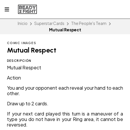
Inicio
Superstar Cards
The People's Team
Mutual Respect
COMIC IMAGES
Mutual Respect
DESCRIPCIÓN
Mutual Respect
Action
You and your opponent each reveal your hand to each
other.
Draw up to 2 cards.
If your next card played this turn is a maneuver of a
type you do not have in your Ring area, it cannot be
reversed.