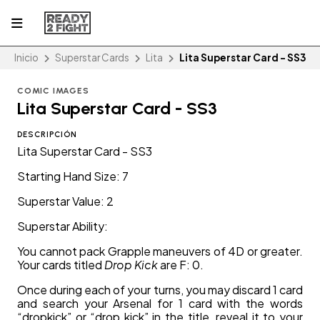
Inicio
Superstar Cards
Lita
Lita Superstar Card - SS3
COMIC IMAGES
Lita Superstar Card - SS3
DESCRIPCIÓN
Lita Superstar Card - SS3
Starting Hand Size: 7
Superstar Value: 2
Superstar Ability:
You cannot pack Grapple maneuvers of 4D or greater.
Your cards titled
Drop Kick
are F: 0.
Once during each of your turns, you may discard 1 card
and search your Arsenal for 1 card with the words
“dropkick” or “drop kick” in the title, reveal it to your