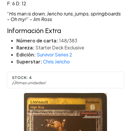
F: 6 D: 12
“His man is down, Jericho runs, jumps, springboards
– Oh my!” – Jim Ross
Información Extra
Número de carta:
148/383
Rareza:
Starter Deck Exclusive
Edición:
Survivor Series 2
Superstar:
Chris Jericho
STOCK:
4
¡Últimas unidades!