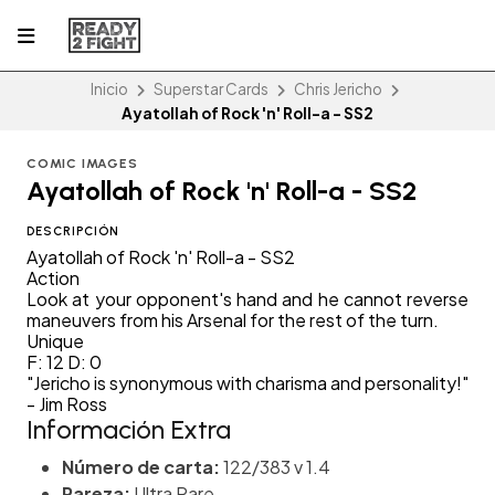
Inicio
Superstar Cards
Chris Jericho
Ayatollah of Rock 'n' Roll-a - SS2
COMIC IMAGES
Ayatollah of Rock 'n' Roll-a - SS2
DESCRIPCIÓN
Ayatollah of Rock 'n' Roll-a - SS2
Action
Look at your opponent's hand and he cannot reverse
maneuvers from his Arsenal for the rest of the turn.
Unique
F: 12 D: 0
"Jericho is synonymous with charisma and personality!"
- Jim Ross
Información Extra
Número de carta:
122/383 v 1.4
Rareza:
Ultra Rare