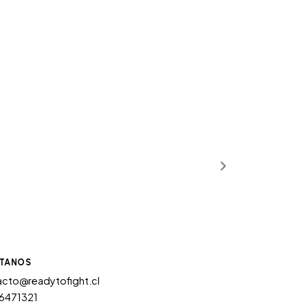
TANOS
cto@readytofight.cl
6471321