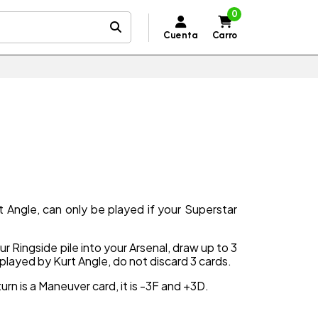
0
Cuenta
Carro
t Angle, can only be played if your Superstar
ur Ringside pile into your Arsenal, draw up to 3
f played by Kurt Angle, do not discard 3 cards.
turn is a Maneuver card, it is -3F and +3D.