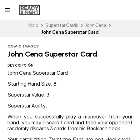
Inicio
Superstar Cards
John Cena
John Cena Superstar Card
COMIC IMAGES
John Cena Superstar Card
DESCRIPCIÓN
John Cena Superstar Card
Starting Hand Size: 8
Superstar Value: 3
Superstar Ability:
When you successfully play a maneuver from your
hand, you may discard 1 card and then your opponent
randomly discards 3 cards from his Backlash deck.
Your cards titled
Taunt the Fans
are not Heel cards.