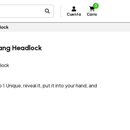
0
Cuenta
Carro
lock
Gang Headlock
lock
 1 Unique, reveal it, put it into your hand, and