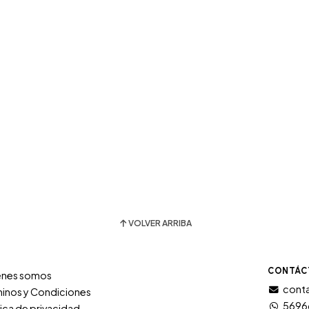
VOLVER ARRIBA
CONTÁC
énes somos
conta
inos y Condiciones
5696
tica de privacidad