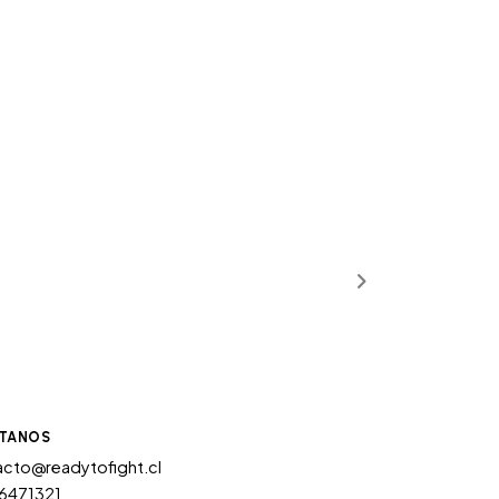
TANOS
cto@readytofight.cl
6471321