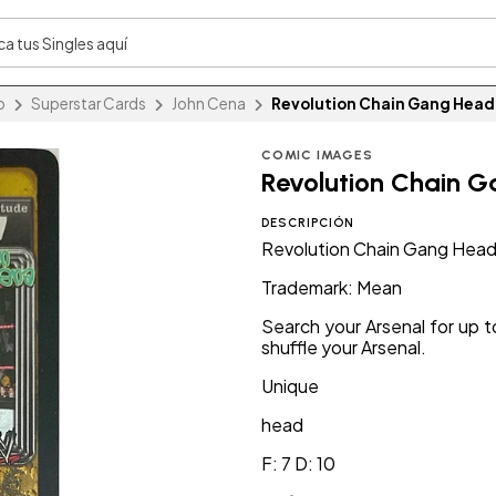
o
Superstar Cards
John Cena
Revolution Chain Gang Head
COMIC IMAGES
Revolution Chain 
DESCRIPCIÓN
Revolution Chain Gang Head
Trademark: Mean
Search your Arsenal for up to
shuffle your Arsenal.
Unique
head
F: 7 D: 10