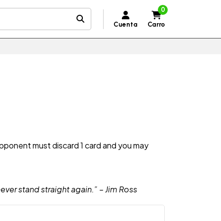
0
Cuenta
Carro
pponent must discard 1 card and you may
 never stand straight again.” – Jim Ross