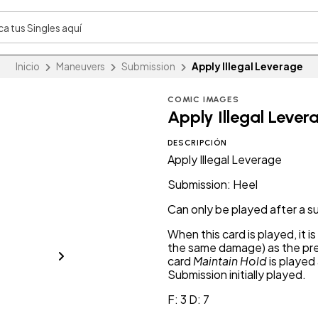
Inicio
Maneuvers
Submission
Apply Illegal Leverage
COMIC IMAGES
Apply Illegal Lever
DESCRIPCIÓN
Apply Illegal Leverage
Submission: Heel
Can only be played after a 
When this card is played, it 
the same damage) as the pre
card
Maintain Hold
is played 
Submission initially played.
F: 3 D: 7