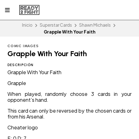
Inicio
Superstar Cards
Shawn Michaels
Grapple With Your Faith
COMIC IMAGES
Grapple With Your Faith
DESCRIPCIÓN
Grapple With Your Faith
Grapple
When played, randomly choose 3 cards in your
opponent’s hand.
This card can only be reversed by the chosen cards or
from his Arsenal.
Cheater logo
F: 0 D: 7